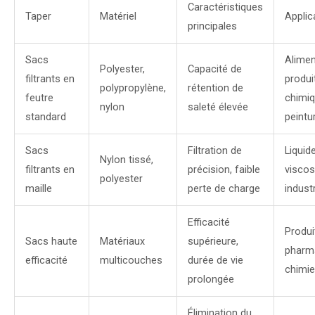
Caractéristiques
Taper
Matériel
Applic
principales
Sacs
Alimen
Polyester,
Capacité de
filtrants en
produi
polypropylène,
rétention de
feutre
chimiq
nylon
saleté élevée
standard
peintu
Sacs
Filtration de
Liquide
Nylon tissé,
filtrants en
précision, faible
viscosi
polyester
maille
perte de charge
industr
Efficacité
Produi
Sacs haute
Matériaux
supérieure,
pharm
efficacité
multicouches
durée de vie
chimie
prolongée
Élimination du