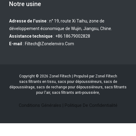
Notre usine
Adresse de l’usine
: n° 19, route Xi Taihu, zone de
développement économique de Wujin, Jiangsu, Chine.
Assistance technique
: +86 18679002828
E-mail
:
Filtech@zonelenviro.com
Copyright © 2026 Zonel Filtech | Propulsé par Zonel Filtech
sacs filtrants en tissu, sacs pour dépoussiéreurs, sacs de
dépoussiérage, sacs de rechange pour dépoussiéreurs, sacs filtrants
pour l'air, sacs filtrants anti-poussière,
Conditions Générales
|
Politique De Confidentialité