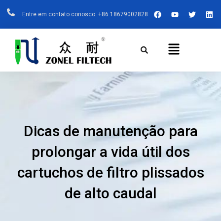
Ir
F
Y
T
L
Entre em contato conosco: +86 18679002828
A
O
W
I
Para
C
U
I
N
E
T
T
K
O
B
U
T
E
Menu
Conteúdo
O
B
E
D
O
E
R
I
K
N
Dicas de manutenção para
prolongar a vida útil dos
cartuchos de filtro plissados
de alto caudal