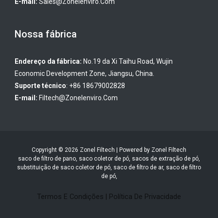
E-mail:
Sales@zonelenviro.com
Nossa fábrica
Endereço da fábrica:
No.19 da Xi Taihu Road, Wujin
Economic Development Zone, Jiangsu, China.
Suporte técnico
: +86 18679002828
E-mail:
Filtech@zonelenviro.com
Copyright © 2026 Zonel Filtech | Powered by Zonel Filtech
saco de filtro de pano, saco coletor de pó, sacos de extração de pó,
substituição de saco coletor de pó, saco de filtro de ar, saco de filtro
de pó,
Termos E Condições
|
Política De Privacidade