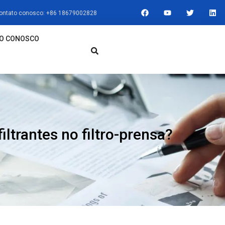
F
Y
T
L
contato conosco: +86 18679002828
A
O
W
I
C
U
I
N
E
T
T
K
B
U
T
E
TO CONOSCO
O
B
E
D
O
E
R
I
K
N
filtrantes no filtro-prensa?