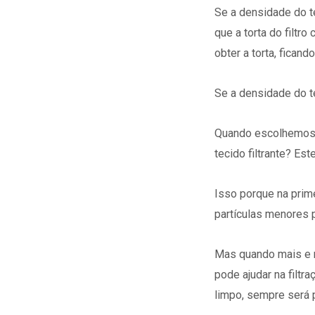
Se a densidade do te
que a torta do filt
obter a torta, fican
Se a densidade do te
Quando escolhemos o
tecido filtrante? E
Isso porque na prime
partículas menores p
Mas quando mais e m
pode ajudar na filtr
limpo, sempre será p