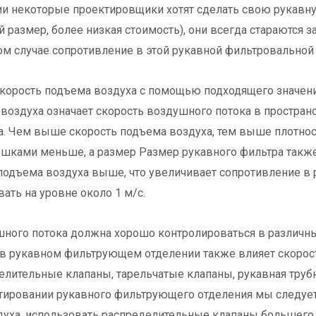
ии некоторые проектировщики хотят сделать свою рукав
 размер, более низкая стоимость), они всегда стараются 
том случае сопротивление в этой рукавной фильтровальной
скорость подъема воздуха с помощью подходящего значени
 воздуха означает скорость воздушного потока в простра
. Чем выше скорость подъема воздуха, тем выше плотнос
ками меньше, а размер Размер рукавного фильтра также
подъема воздуха выше, что увеличивает сопротивление в 
ать на уровне около 1 м/с.
шного потока должна хорошо контролироваться в различны
в рукавном фильтрующем отделении также влияет скорост
лительные клапаны, тарельчатые клапаны, рукавная трубная
ктировании рукавного фильтрующего отделения мы следует
духа, использовать распределительные клапаны большего