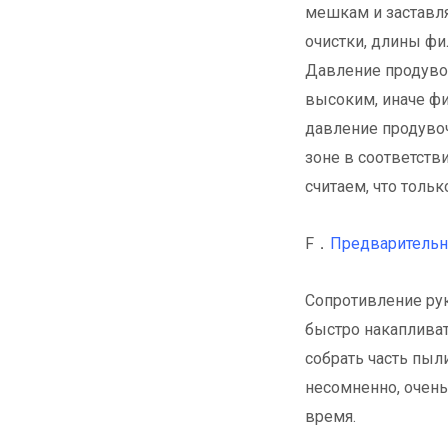
мешкам и заставля
очистки, длины ф
Давление продувоч
высоким, иначе ф
давление продуво
зоне в соответств
считаем, что толь
F．
Предваритель
Сопротивление ру
быстро накапливат
собрать часть пыл
несомненно, очень
время.