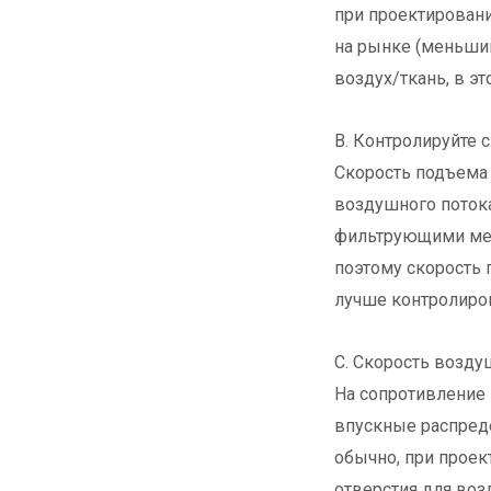
при проектирован
на рынке (меньший
воздух/ткань, в э
B. Контролируйте 
Скорость подъема
воздушного потока
фильтрующими меш
поэтому скорость 
лучше контролиров
C. Скорость возду
На сопротивление 
впускные распреде
обычно, при прое
отверстия для воз