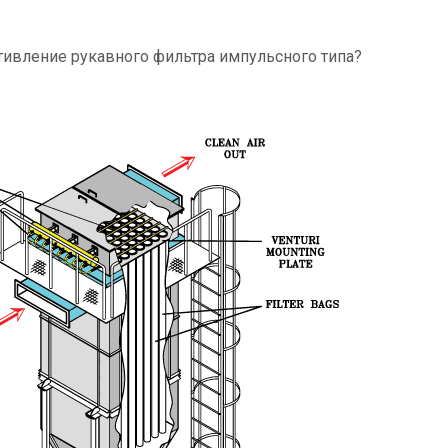
тивление рукавного фильтра импульсного типа?