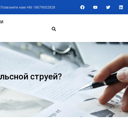
F
Y
T
L
Позвоните нам:+86 18679002828
A
O
W
I
C
U
I
N
E
T
T
K
B
U
T
E
МИ
O
B
E
D
O
E
R
I
K
N
льсной струей?