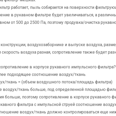
льтр работает, пыль собирается на поверхности фильтрую
ление в рукавном фильтре будет увеличиваться, а различ
вном от 500 до 2500 Па, поэтому продувка/очистка рукав
 конструкции, воздухозаборнике и выпуске воздуха, разме
сли скорость воздуха разная, сопротивление также будет ра
сопротивление в корпусе рукавного импульсного фильтра?
лее подходящее соотношение воздух/ткань.
ух/ткань = (объем воздушного потока/площадь фильтра)
 воздух/ткань больше, под определенной площадью фильтр
ия больше, поэтому сопротивление в корпусе рукавного ф
укавного фильтра с импульсной струей соотношение возду
тношение воздух/ткань должно контролироваться еще ниже