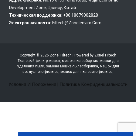
Адрес фабрики:
No.19 of Xi Taihu Road, Wujin Economic
Development Zone, Цзянсу, Китай.
Техническая поддержка
: +86 18679002828
Электронная почта:
Filtech@zonelenviro.com
Copyright © 2026 Zonel Filtech | Powered by Zonel Filtech
Тканевый фильтр-мешок, мешок-пылесборник, мешки для
удаления пыли, замена мешка-пылесборника, мешок для
воздушного фильтра, мешок для пылевого фильтра,
Условия И Положения
|
Политика Конфиденциальности