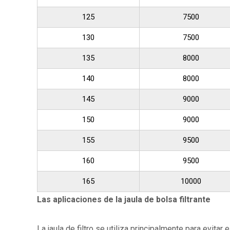
125
7500
130
7500
135
8000
140
8000
145
9000
150
9000
155
9500
160
9500
165
10000
Las aplicaciones de la jaula de bolsa filtrante
La jaula de filtro se utiliza principalmente para evitar