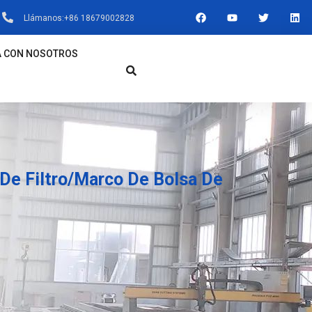
F
Y
T
L
Llámanos:+86 18679002828
A
O
W
I
C
U
I
N
E
T
T
K
B
U
T
E
A CON NOSOTROS
O
B
E
D
O
E
R
I
K
N
 De Filtro/Marco De Bolsa De