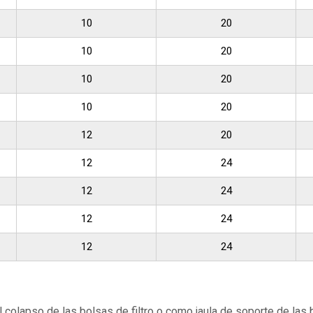
10
20
10
20
10
20
10
20
12
20
12
24
12
24
12
24
12
24
 el colapso de las bolsas de filtro o como jaula de soporte de las