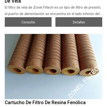
De Vela
El filtro de vela de Zonel Filtech es un tipo de filtro de presión,
el puerto de alimentación se encuentra en el lado inferior del
recipiente del filtro, las partículas sólidas se recogen en la
Consulta
Detalles
superficie del elemento filtrante y el filtrado sale del núcleo
interior del elemento filtrante al tanque de filtrado. Los
procedimientos operativos incluyen: alimentación de la
solución, reciclado inicial del filtrado, control de la calidad del
filtrado, filtración, lavado de la torta y exprimido con soplado
de aire, y liberación de la torta con soplado de aire inverso, si
la gravedad específica de la partícula es mayor, el lado inferior
del recipiente puede acumular la lechada, luego el tamaño de
la parte inferior puede diseñarse con una placa de filtro para
ayudar a secar la lechada y ayudar a manejar bien el residuo.
Cartucho De Filtro De Resina Fenólica