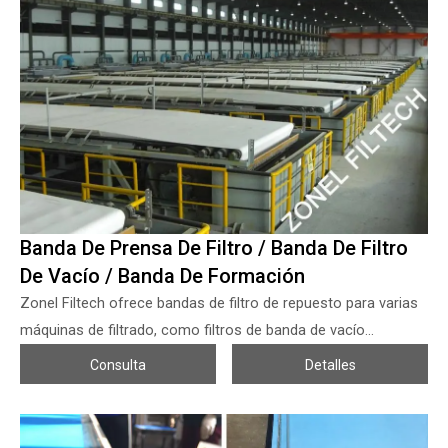
Banda De Prensa De Filtro / Banda De Filtro
De Vacío / Banda De Formación
Zonel Filtech ofrece bandas de filtro de repuesto para varias
máquinas de filtrado, como filtros de banda de vacío
horizontales (oferta de bandas de filtro de vacío), prensa de
Consulta
Detalles
filtro de banda (oferta de banda de filtro de prensa), filtros de
banda HVPF (filtro de banda de torre), filtros de tambor,
máquina de formación de papel o no tejido, etc. La banda de