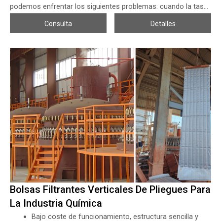
podemos enfrentar los siguientes problemas: cuando la tasa
de micrones necesita ser de grado absoluto, entonces el
Consulta
Detalles
volumen de flujo de la bolsa de filtro se reducirá
drásticamente, también el precio de la bolsa de filtro
aumentará mucho; cuando el volumen de flujo aumenta un
poco pero no queremos cambiar la carcasa del filtro,
entonces la resistencia de las bolsas de filtro será mucho
mayor y los trabajos de mantenimiento aumentarán
drásticamente y causarán más problemas, entonces las
bolsas de filtro plisadas o los cartuchos de filtro de alto
volumen de flujo para la carcasa del filtro de bolsa SS se
desarrollaron para ayudar a resolver los problemas relevantes
y brindar un buen rendimiento.
Bolsas Filtrantes Verticales De Pliegues Para
La Industria Química
Bajo coste de funcionamiento, estructura sencilla y