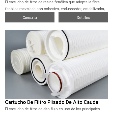
El cartucho de filtro de resina fenólica que adopta la fibra
fenólica mezclada con cohesivo, endurecedor, estabilizador,
etc., luego se sinteriza en los cartuchos de filtro, para mejorar
Consulta
Detalles
la resistencia de la fibra fenólica, que se puede mezclar con
poliamida (5~10%) durante la producción. El cartucho de filtro
de resina fenólica de Zonel Filtech tiene una fibra unida de
exterior a interior con una construcción gradualmente más
apretada, lo que los hace con una mayor capacidad de carga
de partículas, buena resistencia y durabilidad.
Cartucho De Filtro Plisado De Alto Caudal
El cartucho de filtro de alto flujo es uno de los principales