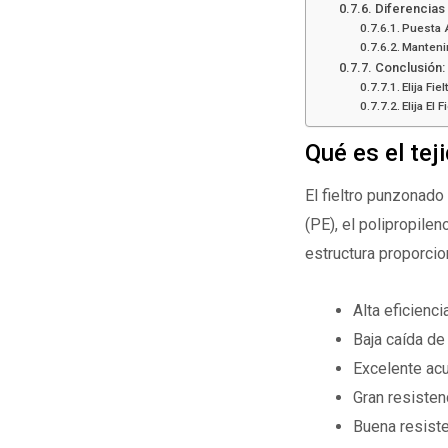
Diferencias 
Puesta A
Manteni
Conclusión: 
Elija Fie
Elija El 
Qué es el tej
El fieltro punzonado
(PE), el polipropile
estructura proporcio
Alta eficienci
Baja caída de
Excelente acu
Gran resiste
Buena resiste