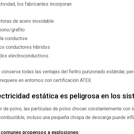
tividad, los fabricantes incorporan:
toras de acero inoxidable
bono/grafito
la conductiva
os conductores híbridos
dos electroconductivos
ico conserva todas las ventajas del fieltro punzonado estándar, pe
requiere en entornos con certificación ATEX.
ectricidad estática es peligrosa en los sis
r de polvo, las partículas de polvo chocan constantemente con la
combustible, incluso una pequeña chispa de descarga puede infl
s comunes propensos a explosiones: