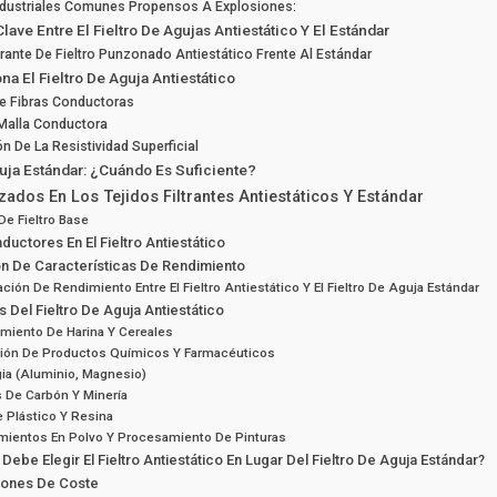
ndustriales Comunes Propensos A Explosiones:
lave Entre El Fieltro De Agujas Antiestático Y El Estándar
ltrante De Fieltro Punzonado Antiestático Frente Al Estándar
a El Fieltro De Aguja Antiestático
e Fibras Conductoras
Malla Conductora
n De La Resistividad Superficial
guja Estándar: ¿cuándo Es Suficiente?
izados En Los Tejidos Filtrantes Antiestáticos Y Estándar
e Fieltro Base
ductores En El Fieltro Antiestático
 De Características De Rendimiento
ión De Rendimiento Entre El Fieltro Antiestático Y El Fieltro De Aguja Estándar
 Del Fieltro De Aguja Antiestático
miento De Harina Y Cereales
ción De Productos Químicos Y Farmacéuticos
gia (aluminio, Magnesio)
s De Carbón Y Minería
 Plástico Y Resina
mientos En Polvo Y Procesamiento De Pinturas
ebe Elegir El Fieltro Antiestático En Lugar Del Fieltro De Aguja Estándar?
iones De Coste