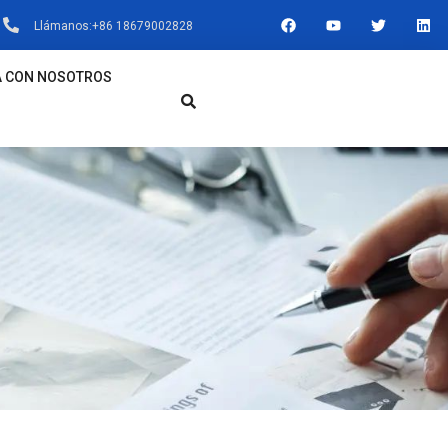
F
Y
T
L
Llámanos:+86 18679002828
A
O
W
I
C
U
I
N
E
T
T
K
B
U
T
E
A CON NOSOTROS
O
B
E
D
O
E
R
I
K
N