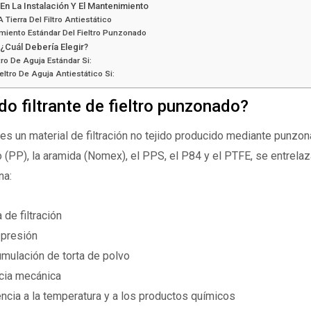
En La Instalación Y El Mantenimiento
 Tierra Del Filtro Antiestático
miento Estándar Del Fieltro Punzonado
¿Cuál Debería Elegir?
ltro De Aguja Estándar Si:
Fieltro De Aguja Antiestático Si:
ido filtrante de fieltro punzonado?
 es un material de filtración no tejido producido mediante punzo
no (PP), la aramida (Nomex), el PPS, el P84 y el PTFE, se entrela
na:
a de filtración
 presión
mulación de torta de polvo
ncia mecánica
ncia a la temperatura y a los productos químicos