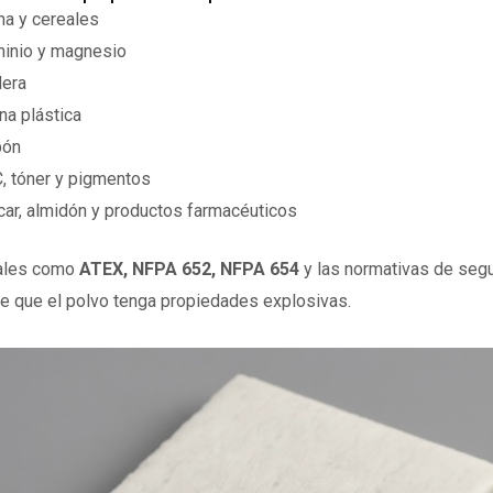
na y cereales
minio y magnesio
dera
na plástica
bón
, tóner y pigmentos
car, almidón y productos farmacéuticos
iales como
ATEX, NFPA 652, NFPA 654
y las normativas de segu
re que el polvo tenga propiedades explosivas.