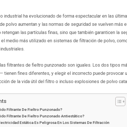
vo industrial ha evolucionado de forma espectacular en las últi
 de polvo aumentan y las normas de seguridad se vuelven más est
lo retengan las partículas finas, sino que también garanticen la s
s
el medio más utilizado en sistemas de filtración de polvo, como
industriales.
las filtrantes de fieltro punzonado son iguales. Los dos tipos má
tienen fines diferentes, y elegir el incorrecto puede provocar un
cción de la vida útil del filtro o incluso explosiones de polvo cata
nts
jido Filtrante De Fieltro Punzonado?
ido Filtrante De Fieltro Punzonado Antiestático?
lectricidad Estática Es Peligrosa En Los Sistemas De Filtración