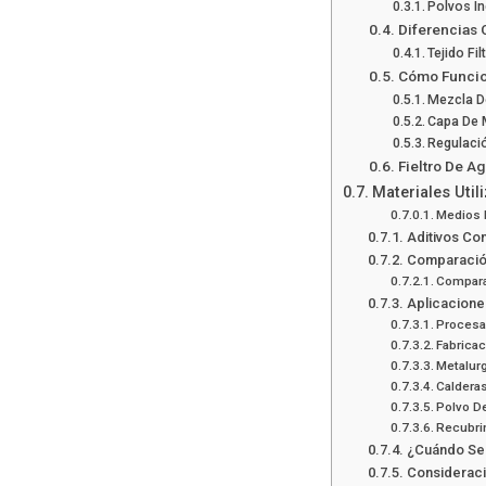
Polvos I
Diferencias C
Tejido Fi
Cómo Funcion
Mezcla D
Capa De 
Regulació
Fieltro De A
Materiales Util
Medios D
Aditivos Con
Comparación
Comparac
Aplicaciones
Procesa
Fabrica
Metalur
Caldera
Polvo De
Recubri
¿Cuándo Se D
Considerac