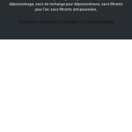
dépoussiérage, sacs de rechange pour dépoussiéreurs, sacs filtrants
pour l'air, sacs filtrants anti-poussière,
Conditions Générales
|
Politique De Confidentialité