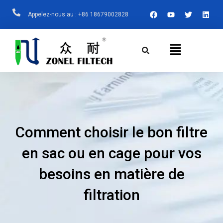
Aller
F
Y
T
L
Appelez-nous au : +86 18679002828
A
O
W
I
Au
C
U
I
N
E
T
T
K
Contenu
B
U
T
E
Menu
O
B
E
D
O
E
R
I
K
N
Comment choisir le bon filtre
en sac ou en cage pour vos
besoins en matière de
filtration