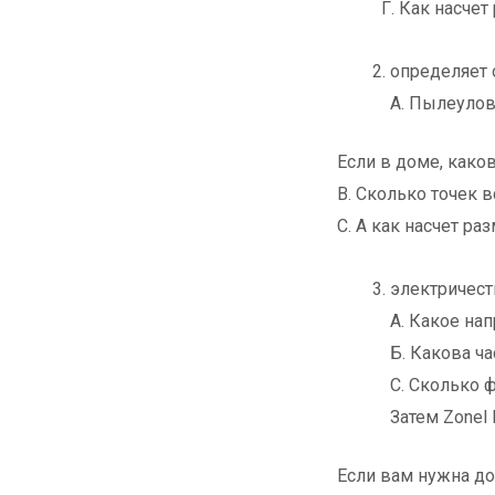
Г. Как насчет р
определяет 
А. Пылеулов
Если в доме, како
B. Сколько точек 
C. А как насчет р
электричес
А. Какое на
Б. Какова ч
C. Сколько 
Затем Zonel
Если вам нужна до