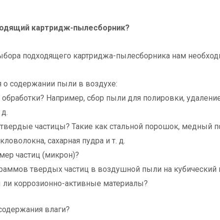
ходящий картридж-пылесборник?
выбора подходящего картриджа-пылесборника нам необхо
о содержании пыли в воздухе:
й обработки? Например, сбор пыли для полировки, удален
 д.
е твердые частицы? Такие как стальной порошок, медный
ловолокна, сахарная пудра и т. д.
змер частиц (микрон)?
граммов твердых частиц в воздушной пыли на кубический
ы ли коррозионно-активные материалы?
одержания влаги?