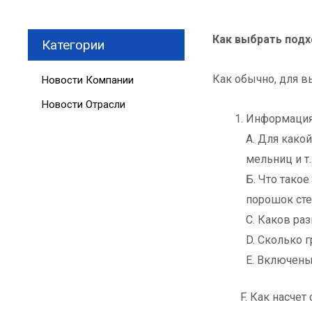
Как выбрать под
Категории
Как обычно, для 
Новости Компании
Новости Отрасли
Информация 
А. Для како
мельниц и т.
Б. Что тако
порошок стек
C. Каков ра
D. Сколько 
E. Включен
F. Как насчет с