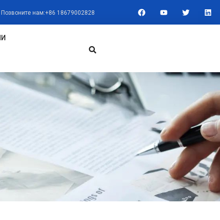
F
Y
T
L
Позвоните нам:+86 18679002828
A
O
W
I
C
U
I
N
E
T
T
K
B
U
T
E
МИ
O
B
E
D
O
E
R
I
K
N