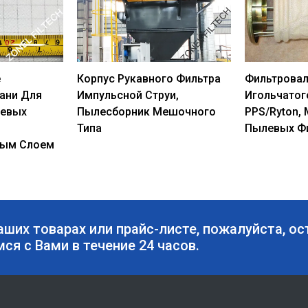
е
Корпус Рукавного Фильтра
Фильтровал
ани Для
Импульсной Струи,
Игольчатог
левых
Пылесборник Мешочного
PPS/Ryton,
Типа
Пылевых Ф
ым Слоем
аших товарах или прайс-листе, пожалуйста, ос
мся с Вами в течение 24 часов.