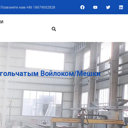
F
Y
T
L
Позвоните нам:+86 18679002828
A
O
W
I
C
U
I
N
E
T
T
K
B
U
T
E
МИ
O
B
E
D
O
E
R
I
K
N
Игольчатым Войлоком/мешки