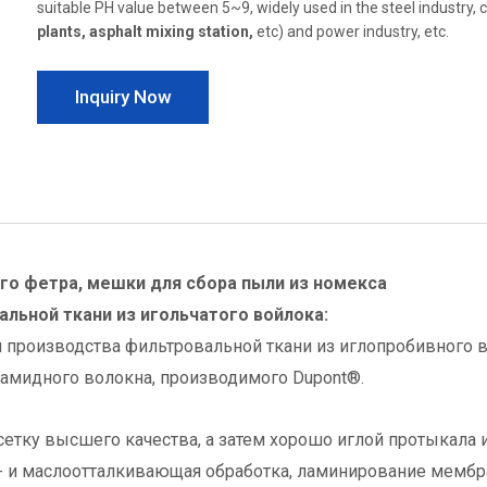
suitable PH value between 5~9, widely used in the steel industry, c
plants, asphalt mixing station,
etc) and power industry, etc.
Inquiry Now
о фетра, мешки для сбора пыли из номекса
льной ткани из игольчатого войлока:
 производства фильтровальной ткани из иглопробивного 
рамидного волокна, производимого Dupont®.
сетку высшего качества, а затем хорошо иглой протыкала и
 и маслоотталкивающая обработка, ламинирование мембраны