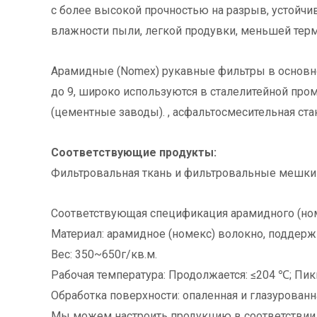
с более высокой прочностью на разрыв, устойчи
влажности пыли, легкой продувки, меньшей термо
Арамидные (Nomex) рукавные фильтры в основном
до 9, широко используются в сталелитейной пр
(цементные заводы). , асфальтосмесительная станци
Соответствующие продукты:
Фильтровальная ткань и фильтровальные мешки 
Соответствующая спецификация арамидного (ном
Материал: арамидное (номекс) волокно, поддер
Вес: 350~650г/кв.м.
Рабочая температура: Продолжается: ≤204 ℃; Пик
Обработка поверхности: опаленная и глазурован
Мы можем настроить продукцию в соответствии 