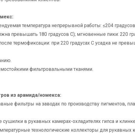
мекс:
ендуемая температура непрерывной работы: ≤204 градусов
на превышать 180 градусов C); мгновенные пики: 220 гр
после термофиксации: при 220 градусах С усадка не превы
анию.
ермостойкими фильтровальными тканями.
ров из арамида/номекса:
ые фильтры на заводах по производству пигментов, пластм
ушилки в рукавных камерах-охладителях гипса и клинкера
мпературные технологические коллекторы для рукавных к