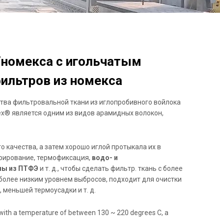
/номекса с игольчатым
ильтров из номекса
ва фильтровальной ткани из иглопробивного войлока
ex® является одним из видов арамидных волокон,
о качества, а затем хорошо иглой протыкала их в
ндрирование, термофиксация,
водо- и
ны из ПТФЭ
и т. д., чтобы сделать фильтр. ткань с более
более низким уровнем выбросов, подходит для очистки
 меньшей термоусадки и т. д.
e with a temperature of between 130 ~ 220 degrees C, a