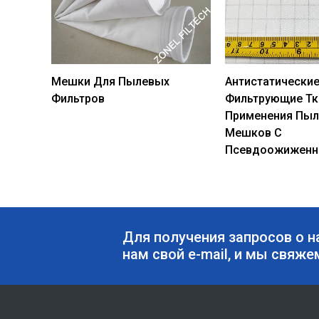
Мешки Для Пылевых
Антистатически
Фильтров
Фильтрующие Тк
Применения Пы
Мешков С
Псевдоожиженн
Для получения запросов о н
нам свой e-mail, и мы свяже