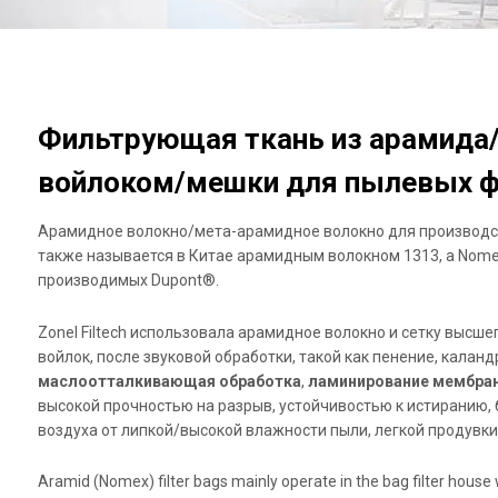
Фильтрующая ткань из арамида
войлоком/мешки для пылевых ф
Арамидное волокно/мета-арамидное волокно для производст
также называется в Китае арамидным волокном 1313, а Nom
производимых Dupont®.
Zonel Filtech использовала арамидное волокно и сетку высшег
войлок, после звуковой обработки, такой как пенение, кала
маслоотталкивающая обработка
,
ламинирование мембра
высокой прочностью на разрыв, устойчивостью к истиранию, 
воздуха от липкой/высокой влажности пыли, легкой продувки,
Aramid (Nomex) filter bags mainly operate in the bag filter hous