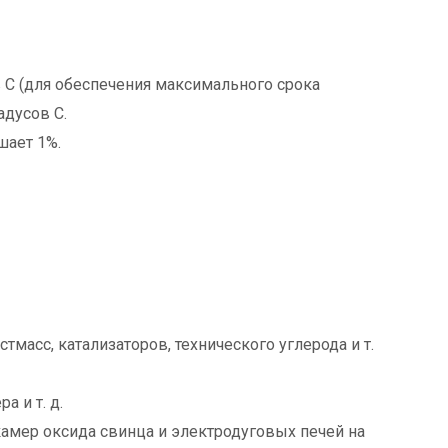
 C (для обеспечения максимального срока
адусов C.
шает 1%.
асс, катализаторов, технического углерода и т.
 и т. д.
амер оксида свинца и электродуговых печей на