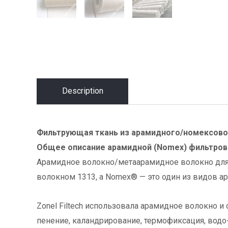
Description
Фильтрующая ткань из арамидного/номексовог
Общее описание арамидной (Nomex) фильтрова
Арамидное волокно/метаарамидное волокно для
волокном 1313, а Nomex® — это один из видов а
Zonel Filtech использовала арамидное волокно и 
пенение, каландрирование, термофиксация, водо-