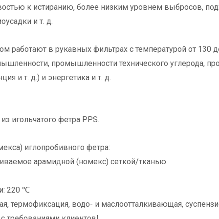
востью к истиранию, более низким уровнем выбросов, под
усадки и т. д.
 работают в рукавных фильтрах с температурой от 130 до
омышленности, промышленности технического углерода, п
я и т. д.) и энергетика и т. д.
из игольчатого фетра PPS.
екса) иглопробивного фетра:
живаемое арамидной (номекс) сеткой/тканью.
и: 220 ℃
ная, термофиксация, водо- и маслоотталкивающая, суспенз
с требованиями клиентов!