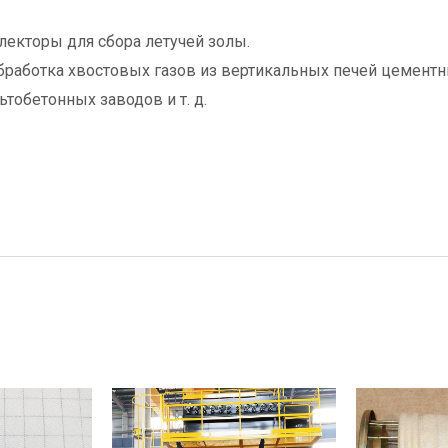
лекторы для сбора летучей золы.
бработка хвостовых газов из вертикальных печей цемент
тобетонных заводов и т. д.