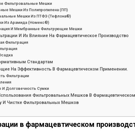
ые Фильтровальные Мешки
ные Мешки Из Полипропилена (ПП)
овальные Мешки Из ПТФЭ (тефлона®)
и Из Арамида (Номекс®)
рация И Мембранные Фильтрующие Мешки
трации И Их Влияние На Фармацевтическое Производство
ая Фильтрация
ильтрация
Осадка
Нормативным Стандартам
ющие На Эффективность В Фармацевтическом Применении.
ть Фильтрации
ления
 И Долговечность Сумки
Использования Фильтровальных Мешков В Фармацевтическом
у И Чистке Фильтровальных Мешков
рации в фармацевтическом производс