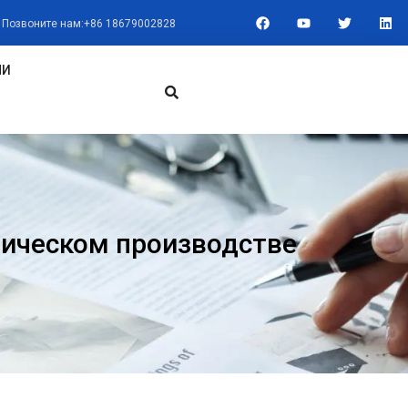
F
Y
T
L
Позвоните нам:+86 18679002828
A
O
W
I
C
U
I
N
E
T
T
K
B
U
T
E
МИ
O
B
E
D
O
E
R
I
K
N
ическом производстве