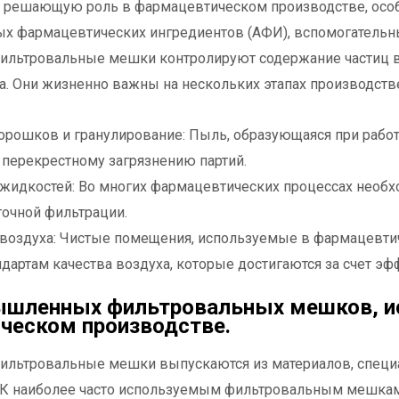
т решающую роль в фармацевтическом производстве, осо
ых фармацевтических ингредиентов (АФИ), вспомогательны
ьтровальные мешки контролируют содержание частиц в 
а. Они жизненно важны на нескольких этапах производств
орошков и гранулирование: Пыль, образующаяся при работ
 перекрестному загрязнению партий.
жидкостей: Во многих фармацевтических процессах необх
 точной фильтрации.
 воздуха: Чистые помещения, используемые в фармацевт
ндартам качества воздуха, которые достигаются за счет э
шленных фильтровальных мешков, и
ческом производстве.
ьтровальные мешки выпускаются из материалов, специ
К наиболее часто используемым фильтровальным мешкам 