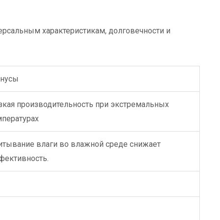
ерсальным характеристикам, долговечности и
нусы
зкая производительность при экстремальных
мпературах
итывание влаги во влажной среде снижает
фективность.