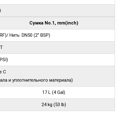
)
Сумка No.1, mm(inch)
F)/ Нить: DN50 (2” BSP)
PT
PSI)
e C
ала и уплотнительного материала)
17 L (4 Gal)
24 kg (53 lb)