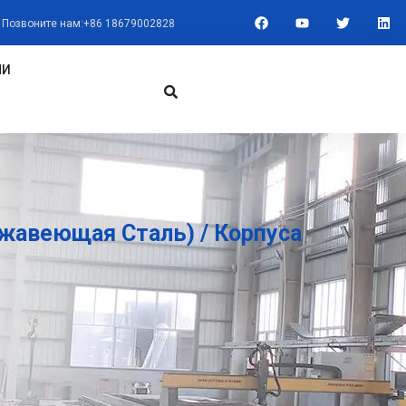
F
Y
T
L
Позвоните нам:+86 18679002828
A
O
W
I
C
U
I
N
E
T
T
K
B
U
T
E
МИ
O
B
E
D
O
E
R
I
K
N
жавеющая Сталь) / Корпуса