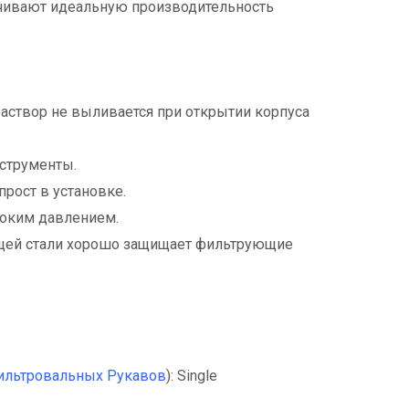
чивают идеальную производительность
аствор не выливается при открытии корпуса
нструменты.
рост в установке.
соким давлением.
ющей стали хорошо защищает фильтрующие
льтровальных Рукавов
): Single