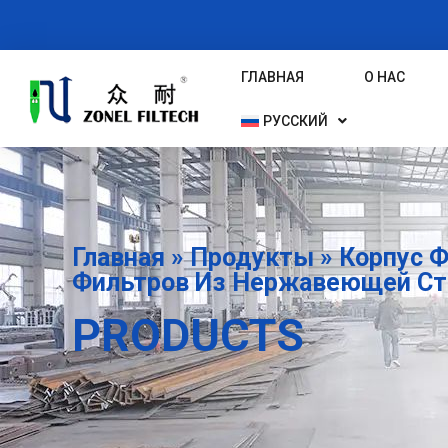
Перейти
К
Содержимому
ГЛАВНАЯ
О НАС
РУССКИЙ
Главная
»
Продукты
»
Корпус 
Фильтров Из Нержавеющей Ст
PRODUCTS