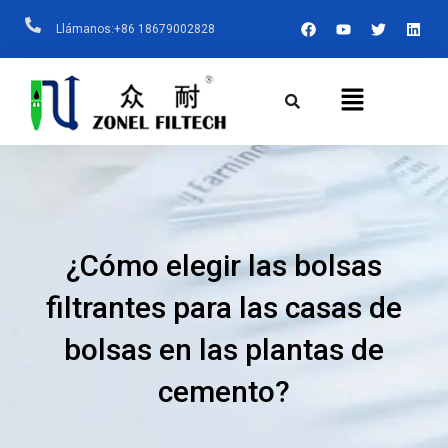
Ir
F
Y
T
L
Llámanos:+86 18679002828
A
O
W
I
Al
C
U
I
N
E
T
T
K
Contenido
B
U
T
E
Menú
O
B
E
D
O
E
R
I
K
N
¿Cómo elegir las bolsas
filtrantes para las casas de
bolsas en las plantas de
cemento?