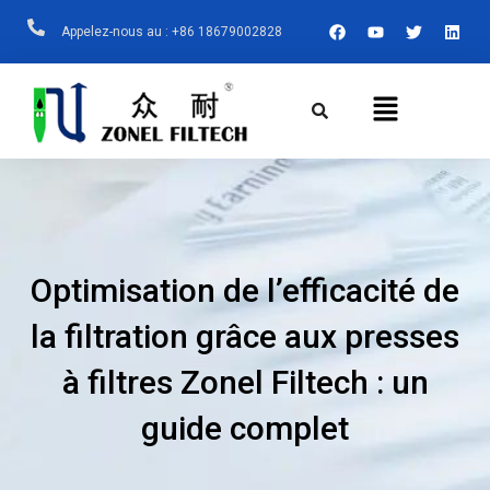
Aller
F
Y
T
L
Appelez-nous au : +86 18679002828
A
O
W
I
Au
C
U
I
N
E
T
T
K
Contenu
B
U
T
E
Menu
O
B
E
D
O
E
R
I
K
N
Optimisation de l’efficacité de
la filtration grâce aux presses
à filtres Zonel Filtech : un
guide complet