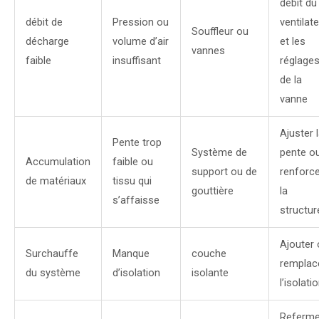
débit du
débit de
Pression ou
ventilat
Souffleur ou
décharge
volume d’air
et les
vannes
faible
insuffisant
réglage
de la
vanne
Ajuster 
Pente trop
Système de
pente o
Accumulation
faible ou
support ou de
renforce
de matériaux
tissu qui
gouttière
la
s’affaisse
structur
Ajouter 
Surchauffe
Manque
couche
remplac
du système
d’isolation
isolante
l’isolati
Referme