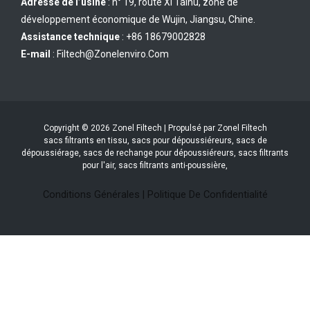
Adresse de l’usine
: n° 19, route Xi Taihu, zone de
développement économique de Wujin, Jiangsu, Chine.
Assistance technique
: +86 18679002828
E-mail
:
Filtech@zonelenviro.com
Copyright © 2026 Zonel Filtech | Propulsé par Zonel Filtech
sacs filtrants en tissu, sacs pour dépoussiéreurs, sacs de
dépoussiérage, sacs de rechange pour dépoussiéreurs, sacs filtrants
pour l'air, sacs filtrants anti-poussière,
Conditions Générales
|
Politique De Confidentialité