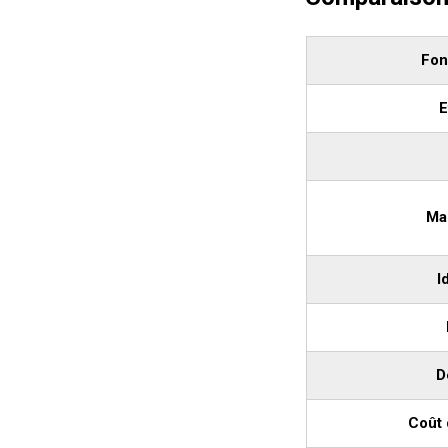
Fon
E
Ma
I
D
Coût 