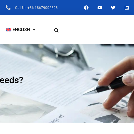
F
Y
T
L
Call Us:+86 18679002828
A
O
W
I
C
U
I
N
E
T
T
K
B
U
T
E
O
B
E
D
ENGLISH
O
E
R
I
K
N
Needs?