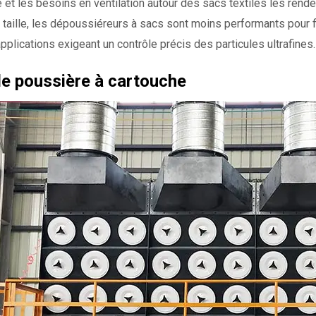
le et les besoins en ventilation autour des sacs textiles les rend
 taille, les dépoussiéreurs à sacs sont moins performants pour fil
applications exigeant un contrôle précis des particules ultrafines.
de poussière à cartouche